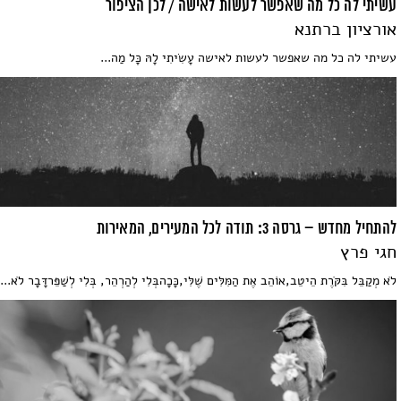
עשיתי לה כל מה שאפשר לעשות לאישה / לכן הציפור
אורציון ברתנא
עשיתי לה כל מה שאפשר לעשות לאישה עָשִׂיתִי לָהּ כָּל מַה...
להתחיל מחדש – גרסה 3: תודה לכל המעירים, המאירות
חגי פרץ
לֹא מְקַבֵּל בִּקֹּרֶת הֵיטֵב,אוֹהֵב אֶת הַמִּלִּים שֶׁלִּי,כָּכָהבְּלִי לְהַרְהֵר, בְּלִי לְשַׁפֵּרדָּבָר לֹא...