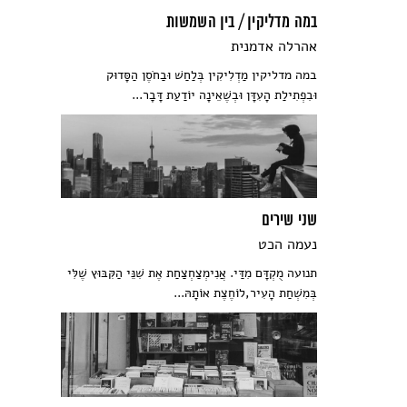
במה מדליקין / בין השמשות
אהרלה אדמנית
במה מדליקין מַדְלִיקִין בְּלַחַשׁ וּבַחֹסֶן הַסָּדוּק
וּבִפְתִילַת הָעִדָּן וּבְשֶׁאֵינָה יוֹדַעַת דָּבָר...
שני שירים
נעמה הכט
תנועה מֻקְדָּם מִדַּי. אֲנִימְצַחְצַחַת אֶת שִׁנֵּי הַקִּבּוּץ שֶׁלִּי
בְּמִשְׁחַת הָעִיר,לוֹחֶצֶת אוֹתָהּ...