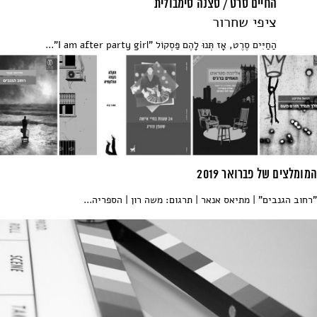
החיים סרט / סצנה סימבולית
ציפי שחרור
הַחַיִּים סֶרֶט, אָז תְּנוּ לָהֶם פַּסְקוֹל "I am after party girl"...
המומלצים של פברואר 2019
"רחוב הגנבים" | מתיאס אנאר | תרגום: משה רון | הספריה...