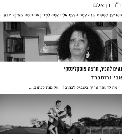
ד"ר דן אלבו
בְּהַגִיעַךָ לַמָּקוֹם שֶׁזֶּה עַתָּה הִגַּעַתָּ אֵלָיו אַתָּה לַמֶד בְּאִחוּר מַה שֶׁאֵינְךָ יוֹדֵעַ...
נעים להכיר, תרצה פוסקלינסקי
אבי גרוסברד
מה לדעתך צריך בשביל לכתוב? על מנת לכתוב,...