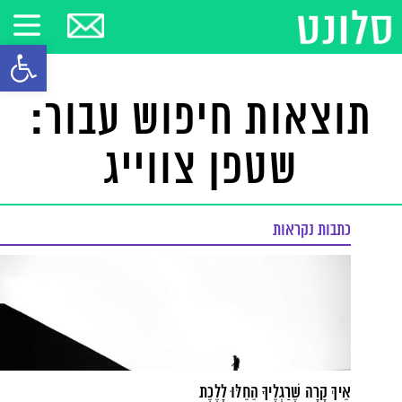
פתח סרגל
תוצאות חיפוש עבור:
שטפן צווייג
כתבות נקראות
אֵיךְ קָרָה שֶׁרַגְלֶיךָ הֵחֵלּוּ לָלֶכֶת