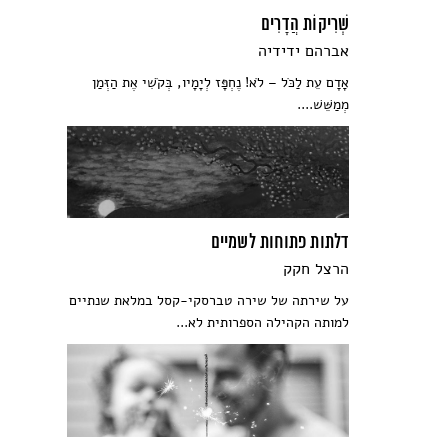
שְׁרִיקוֹת הֲדָרִים
אברהם ידידיה
אָדָם עֵת לַכֹּל – לֹא! נֶחְפָּז לְיָמָיו, בְּקֹשִׁי אֶת הַזְּמַן
מְמַשֵּׁשׁ....
דלתות פתוחות לשמיים
הרצל חקק
על שירתה של שירה טברסקי-קסל במלאת שנתיים
למותה הקהילה הספרותית לא...