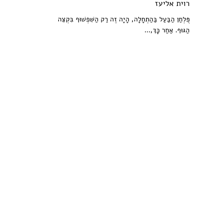
רוית אליעז
פֻּלְחַן הַבַּעַל בַּהַתְחָלָה, הָיָה זֶה רַק הַשִּׁפְשׁוּף בִּקְצֵה
הַגּוּף. אַחַר כָּךְ,...