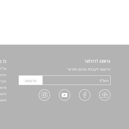
הרשמה לניוזלטר
כל הזכ
מו"ל:
הרשמו לקבלת עדכון חודשי
עורכת
חברי 
פרופ'
עיצו
Devint פיתוח אתרים: דוד רו