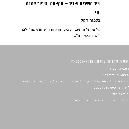
שיר השירים ואביב – מקאמה וסיפור אהבה
חביב
בלפור חקק
על פי הלוח העברי, ניסן הוא החודש הראשון/ לכן
"שיר השירים"...
ויות שמורות לסלונט 2025-2015 ©
 אבי גרוסברד
 ראשית: לילי פרי
מערכת: פרופ' עמוס אדלהייט, פרופ' ורד טוהר, רני יגיל, פרופ' אורציון ברתנא,
 גד קינר קיסינגר, דפנה כהן
ב:
יאנה סגל
ברט, אופיר פאר