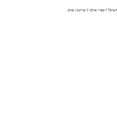
שים" | עפרי אילני | עריכה: שרון