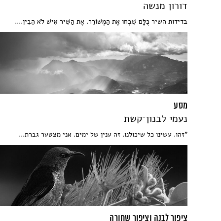
דורון מנשה
בדידות השיר כֻּלָּם שִׁבְּחוּ אֶת הַמְּשׁוֹרֵר. אֶת הַשִּׁיר אִישׁ לֹא הֵבִין....
מסע
נעמי לבנון־קשת
"זהו. עשינו כל שיכולנו. זה ענין של ימים. אני מצטער גברת...
ציפור לבנה וציפור שחורה