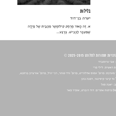
בלילות
יערה בן־דוד
א. זֶה הָאוֹר מֶרְחַק קִילוֹמֶטֶר מֵהַבַּיִת שֶׁל מַיְדָה
שֶׁמֵּעֵבֶר לַכְּבִישׁ. בְּרֶגַע...
ויות שמורות לסלונט 2025-2015 ©
 אבי גרוסברד
 ראשית: לילי פרי
מערכת: פרופ' עמוס אדלהייט, פרופ' ורד טוהר, רני יגיל, פרופ' אורציון ברתנא,
 גד קינר קיסינגר, דפנה כהן
ב:
יאנה סגל
ברט, אופיר פאר