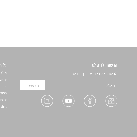
הרשמה לניוזלטר
כל הזכ
מו"ל:
הרשמו לקבלת עדכון חודשי
עורכת
חברי 
פרופ'
עיצו
Devint פיתוח אתרים: דוד רו