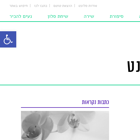
אודות סלונט
הוצאת טוטם
כתבו לנו
חיפוש באתר
סיפורת
שירה
שיחת סלון
נעים להכיר
ת
סיפורים
שירים
מחשבות
פתח סרגל
ם
סיפורים לילדים
המומלצים
הומאז'ים
ם‎‎
שירים לילדים
ט
ם
כתבות נקראות