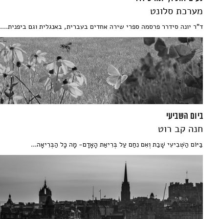
מערכת סלונט
ד"ר יונה סידרר פרסמה ספרי שירה אחדים בעברית, באנגלית וגם ביפנית....
ביום השביעי
חנה קב רוט
בַּיּוֹם הַשְּׁבִיעִי שָׁבַת וְאִם נִחַם עַל בְּרִיאַת הָאָדָם- מָה כָּל הַבְּרִיאָה...