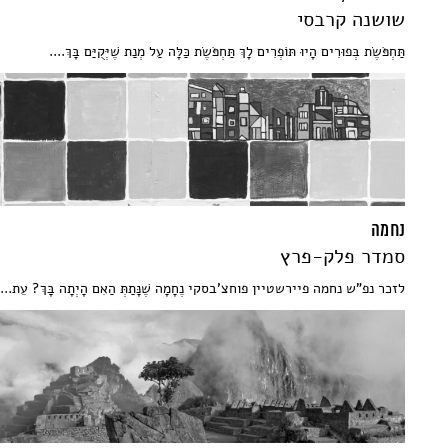
שושנה קרבסי
תַּחְפֹּשֶׂת בְּפוּרִים הָיוּ תּוֹפְרִים לָךְ תַּחְפֹּשֶׂת כַּלָּה עַל מְנַת שֶׁיְּקֻיַּם בָּךְ....
נחמה
סמדר פלק-פרץ
לזכר נפ"ש נחמה פיירשטיין פוחצ'בסקי נֶחָמָה שֶׁנָּתַתְּ הַאִם הָיְתָה בָּךְ? עֵת...