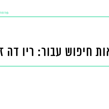
פרוזה
תו איכו
מאמרי
טנא ביכורי
ת חיפוש עבור: ריו דה ז'
מומלצי
טיפים