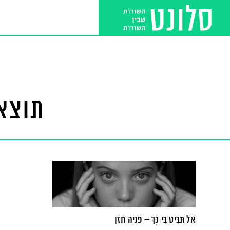
תוצאו
אַל תַּבִּיט בִּי כָּךְ – פניה חזן