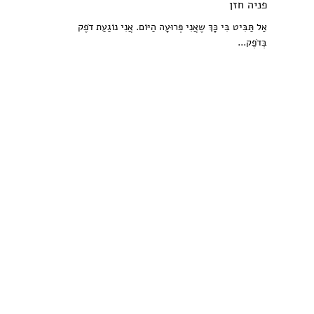
פניה חזן
אַל תַּבִּיט בִּי כָּךְ שֶאֲנִי פְּרוּעָה הַיּוֹם. אֲנִי נוֹגַעַת דֹפֶק
בְּדֹפֶק...