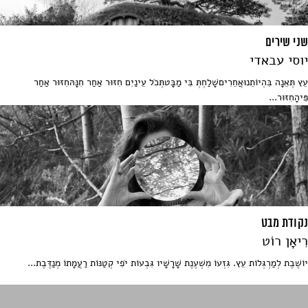
שני שירים
יוסי עבאדי
עֵץ תְּאֵנָה בִּהְיוֹתֵנוּאֲחֵרִיםשָׁלַחְתְּ בִּי מַבָּטתְּכֹל עֵינַיִם חִזּוּר אַחַר חִנָּהּחִזּוּר אַחַר
פִּיהָחִזּוּר...
נקודת מבט
רִיאָן רוֹט
יוֹשֶׁבֶת לְמַרְגְּלוֹת עֵץ. גִּזְעוֹ מִשְׁעֶנֶת שָׁרָשָׁיו גִּבְעוֹת יֹפִי קְטַנּוֹת רַעֲמָתוֹ מְנַדֶּבֶת...