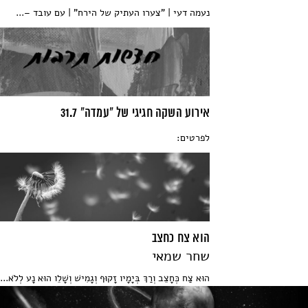
נעמה דעי | "צערו העתיק של הירח" | עם עובד –...
אירוע השקה חגיגי של "עמדה" 31.7
לפרטים:
הוא צח כחצב
שחר שמאי
הוּא צַח כְּחָצֵב וְרַךְ בְּיָמָיו זָקוּף וְגָמִישׁ וְשָׁלֵו הוּא נָע לְלֹא...