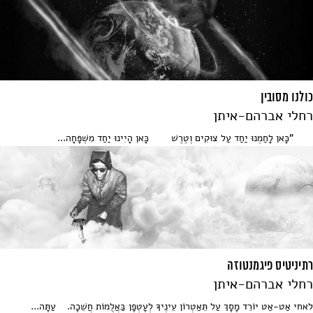
כולנו מסובין
רחלי אברהם-איתן
"כָּאן לָחַמְנוּ יַחַד עַל צוּקִים וְטֶרֶשׁ כָּאן הָיִינוּ יַחַד מִשְׁפָּחָה...
רתיניטיס פיגמנטוזה
רחלי אברהם-איתן
לאחי אַט-אַט יוֹרֵד מָסָךְ עַל תֵּאַטְרוֹן עֵינֶיךָ לְעָטְפָן בַּאֲלֻמוֹת חֲשֵׁכָה. עַתָּה...