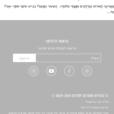
מַאֲזִינָה לָאוֹרוֹת הַנִּדְלָקִים מִפַּנָּסֵי מִלּוֹתָיו. הַשִּׁעוּר הַפַּעַם? כְּבִישׁ עוֹקֵף סוּפֶּר-אֶגוֹ?
עַד...
הרשמה לניוזלטר
הרשמו לקבלת עדכון חודשי
כל הזכויות שמורות לסלונט 2025-2015 ©
מו"ל: אבי גרוסברד
עורכת ראשית: לילי פרי
חברי מערכת: פרופ' עמוס אדלהייט, פרופ' ורד טוהר, רני יגיל, פרופ' אורציון ברתנא,