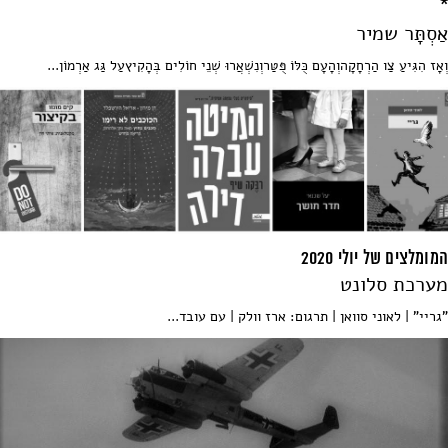
*
אַסְתָּר שמיר
וְאָז הִגִּיעַ צַו הַרְחָקָהוְהָעָם כֻּלּוֹ פֻּטַּרוְנִשְׁאֲרוּ שְׁנֵי חוֹלִים בְּהָקִיץעַל גַּג אַרְמוֹן...
המומלצים של יולי 2020
מערכת סלונט
"גריי" | לאוני סוואן | תרגום: ארז וולק | עם עובד...