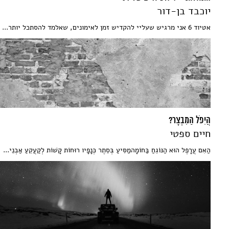
יוכבד בן-דור
אטיוד 6 אני מרגיש שעליי להקדיש זמן לאימונים, שאלמד להסתכל יותר...
הֲיִפֹּל הַמִּבְצָר?
חיים ספטי
הַאִם עֲרָפֶל הוּא הַנּוֹגֵחַ בַּחוֹמָהמַסִּיעַ בְּסֵתֶר כְּנָפָיו רוּחוֹת קָשׁוֹת לְקַעֲקֵעַ אַבְנֵי...