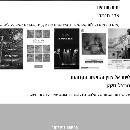
ימים חתומים
אלי תומר
יָמִים חֲתוּמִים וְלֵילוֹת אֲטוּמִים הַקַּיִץ מֵנִיחַ אֶת טְפָרָיו הַכְּבֵדִים יָמִים נְעוּלִים...
לשוב אל צופן הלחישות הקדומות
הרצל חקק
על שירתו והגותו של אלחנן ניר. משורר כותב שירה, ואתה חש,...
הרשמה לניוזלטר