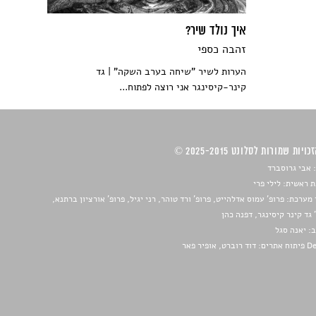
איך נולד שיר?
זהבה כספי
הערות לשיר "שיחה בערב השקה" | גד
קינר-קיסינגר אני רוצה לפתוח...
ויות שמורות לסלונט 2025-2015 ©
 אבי גרוסברד
 ראשית: לילי פרי
מערכת: פרופ' עמוס אדלהייט, פרופ' ורד טוהר, רני יגיל, פרופ' אורציון ברתנא,
 גד קינר קיסינגר, דפנה כהן
ב:
יאנה סגל
ברט, אופיר פאר