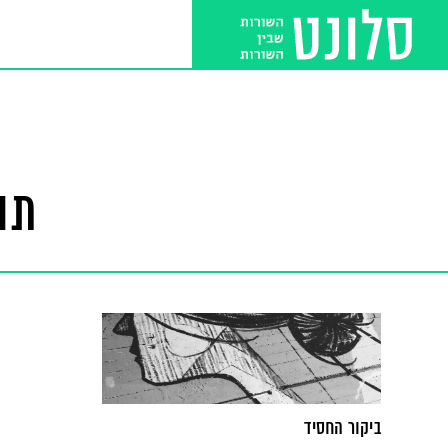
תו
ביקור החסיד