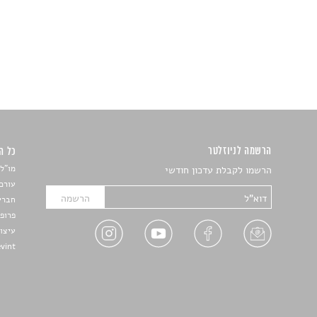
הרשמה לניוזלטר
כל הזכ
מו"ל:
הרשמו לקבלת עדכון חודשי
עורכת
חברי 
פרופ'
עיצו
Devint פיתוח אתרים: דוד רו