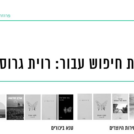
פרוזה
תו איכו
מאמרי
טנא ביכורי
 חיפוש עבור: רוית גרוסמ
מומלצי
טיפים
ירות היוצרים
טנא ביכורים