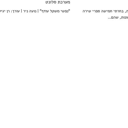
מערכת סלונט
ת, בחרתי חמישה ספרי שירה
"נפשי משקל עודף" | נועה ניר | עורך: רן יגיל 
נות, שהם...