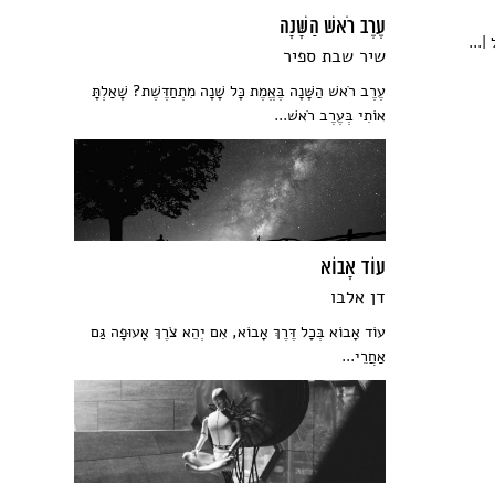
עֶרֶב רֹאשׁ הַשָּׁנָה
|...
שיר שבת ספיר
עֶרֶב רֹאשׁ הַשָּׁנָה בֶּאֱמֶת כָּל שָׁנָה מִתְחַדֶּשֶׁת? שָׁאַלְתָּ
אוֹתִי בְּעֶרֶב רֹאשׁ...
עוֹד אָבוֹא
דן אלבו
עוֹד אָבוֹא בְּכָל דֶּרֶךְ אָבוֹא, אִם יְהֵא צֹרֶךְ אָעוּפָה גַּם
אַחֲרֵי...