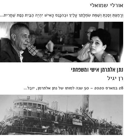
אורלי שמואלי
וְרָחַצְתְּ וְסַכְתְּ וְשַׁמְּת שִׂמְלָתֵךְ עָלַיִךְ וּבְהִכָּנֵס הָאִישׁ יִהְיֶה הַבַּיִת כְּפַת שַׁחֲרִית...
נתן אלתרמן אישי ומשפחתי
רן יגיל
28 במארס 2020 – 50 שנה למותו של נתן אלתרמן, יובֵל...