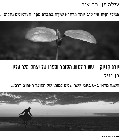
צילה זן-בר צור
בְּגִילִי הַזָּקֵן אֵין טוֹב יוֹתֵר מִלִּקְרֹא שִׁירָה בְּחֶבְרַת מַכָּר. הָעַרְמוֹנִים נִקְלִים...
יורם קניוק – עשור למות הסופר וספרו של יצחק מלר עליו
רן יגיל
השנה מלאו ב-8 ביוני עשר שנים למותו של הסופר האהוב יורם...