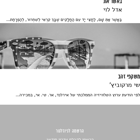
באשר את
אדל לוי
בַּאֲשֶׁר אַתְּ שָׁם, לַחֲצִי יָד עִם הַחֲלָקִים שֶׁבָּךְ קִרְאִי לְשִׁחְרוּר, לְהַפְרָחַת...
משקפי זהב
שי מרקוביץ'
לפי הודעת ערוץ הטלוויזיה הממלכתי של אירלנד, אר. טי. אי, במכירה...
הרשמה לניוזלטר
הרשמו לקבלת עדכון חודשי