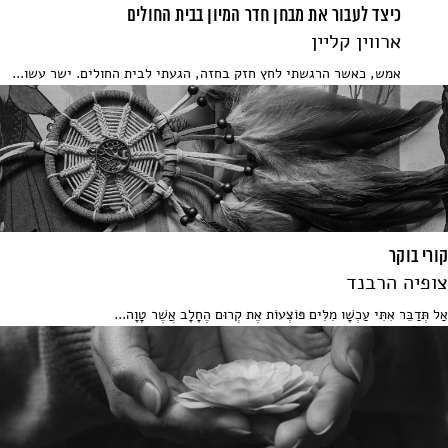
כיצד לעבור את מבחן חדר המיון בבית החולים
ארווין קליין
אמש, כאשר הרגשתי לחץ חזק בחזה, הגעתי לבית החולים. ישר עשו...
קורי בוקר
צופיה הרבנד
אַל תְּדַבֵּר אִתִּי עַכְשָׁו מִלִּים פּוֹצְעוֹת אֶת קְרוּם הֶחָלָב אֲשֶׁר טָוָה...