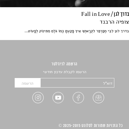
בדרך לגן / Fall in Love
צופיה הרבנד
בדרך לגן לִבִּי מְפַרְפֵּר לִקְרָאתְךָ אֵיךְ פָּקַעְתָּ כְּמוֹ גֹּלֶם מִתִּינוֹק לְפָעוֹט...
הרשמה לניוזלטר
הרשמו לקבלת עדכון חודשי
כל הזכויות שמורות לסלונט 2025-2015 ©