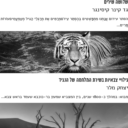
שלושה שירים
גד קינר קיסינגר
הסתר עירום אֲנַחְנוּ מִתְפַּשְּׁטִים בְּהֶסְתֵּר עֵירֹםמְרַמִּים אֶת מְרַגְּלֵי הַגִּיל מְעַמְעֲמִיםעוֹרוֹת
תָּרִים...
גילויי צבאיות בשירת המלחמה של הנגיד
יצחק מלר
מבוא: במהלך כ-1800 שנים, בין המצביא שמעון בר-כוכבא שעמד בראש צבא...