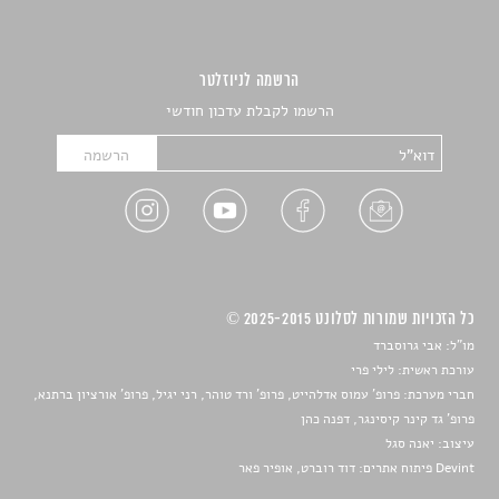
הרשמה לניוזלטר
הרשמו לקבלת עדכון חודשי
כל הזכויות שמורות לסלונט 2025-2015 ©
מו"ל: אבי גרוסברד
עורכת ראשית: לילי פרי
חברי מערכת: פרופ' עמוס אדלהייט, פרופ' ורד טוהר, רני יגיל, פרופ' אורציון ברתנא,
פרופ' גד קינר קיסינגר, דפנה כהן
עיצוב:
יאנה סגל
Devint פיתוח אתרים: דוד רוברט, אופיר פאר