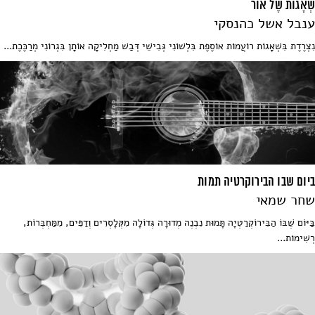
שְׁאָגוֹת שֶׁל אוֹר
ענבל אשל כהנסקי
נִצְרֶדֶת בִּשְׁאָגוֹת רוֹעֲמוֹת אוֹסֶפֶת בִּלְשׁוֹנִי גְּבִישֵׁי דְּבַשׁ מַחְלִיקָה אוֹתָן בִּגְרוֹנִי מְרַכֶּכֶת...
ביום שבו הבירוקרטיה תמות
שחר שמאי
בַּיּוֹם שֶׁבּוֹ הַבִּירוֹקְרַטְיָה תָּמוּת נִבְנֶה מְדוּרָה גְּדוֹלָה מִקְּלָסְרִים וְדַפִּים, מִמַּחְבְּרוֹת,
רְשִׁימוֹת...