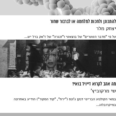
להתכונן ולחכות למלחמה או לברבור שחור
יצחק מלר
על פי "מדבר הטטרים" של בוצאטי ו"זנגרה" של ז'אק ברל יש...
מה אהב לקרוא דייויד בואי?
שי מרקוביץ'
במאי הקולנוע הבריטי דנקן ג'ונס ("ירח", "קוד המקור") הודיע באחרונה
במיקרובלוג...