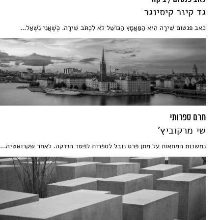
גד קינר קיסינגר
כאב פנטום שִׁירָה הִיא הַמַּאֲמָץ הַכּוֹשֵׁל לֹא לִכְתֹּב שִׁירָה. כְּשֶׁאֲנִי נִשְׁאַל...
חרם ספרותי
שי מרקוביץ'
נמשכות המחאות על מתן פרס נובל לספרות לפטר הנדקה. לאחר שקרואטיה...