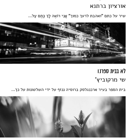
אורציון ברתנא
שיר על כתם "ואהבת לרעך כמוך" אֲנִי רוֹאֶה לָךְ כֶּתֶם עַל...
לא בבית ספרנו
שי מרקוביץ'
בית הספר בעיר ארכנגלסק ברוסיה ננזף על ידי השלטונות על כך...