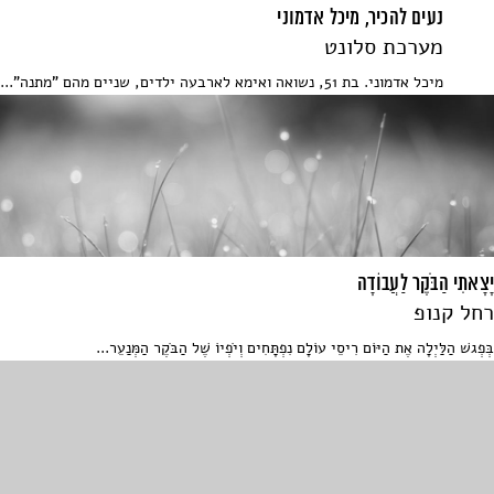
נעים להכיר, מיכל אדמוני
מערכת סלונט
מיכל אדמוני. בת 51, נשואה ואימא לארבעה ילדים, שניים מהם "מתנה"...
יָצָאתִי הַבֹּקֶר לַעֲבוֹדָה
רחל קנופ
בְּפְגשׁ הַלַּיְלָה אֶת הַיּוֹם רִיסֵי עוֹלָם נִפְתָּחִים וְיֹפְיוֹ שֶׁל הַבֹּקֶר הַמְּנַעֵר...