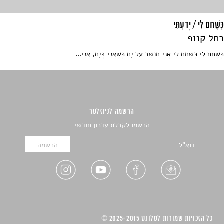
כְּשֶׁחַם לִי / יָדַעְתִּי
רחל קנופ
כְּשֶׁחַם לִי כְּשֶׁחַם לִי אֲנִי חוֹשֵׁב עַל יָם כְּשֶׁאֲנִי בְּיָם, אֲנִי...
הרשמה לניוזלטר
הרשמו לקבלת עדכון חודשי
כל הזכויות שמורות לסלונט 2025-2015 ©