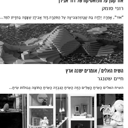
אור קטן על הפואטיקה של דוד אבידן
רוני סומק
"אוֹר", אָמְרָה יַלְדָּה בַּת שָׁנָהוְהִצְבִּיעָה עַל הַתִּקְרָה.דָּוִד אֲבִידָן שֶׁצָּפָה בַּחִזָּיוֹן לִמֵּד...
השיח האלים / אומרים ישנה ארץ
חיים שטנגר
השיח האלים הַשִּׂיחַ הָאַלִּים הַזֶּה הַשִּׂיחַ הַנִּבְזֶה הַשִּׂיחַ הַחוֹצֶה גְּבוּלוֹת שִׂיחַ...