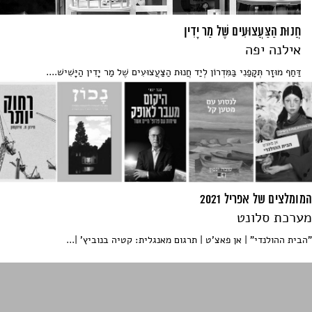
חֲנוּת הַצַּעֲצוּעִים שֶׁל מַר יָדִין
אילנה יפה
דַּחַף מוּזָר תְּקָפַנִי בַּמִּדְרוֹן לְיַד חֲנוּת הַצַּעֲצוּעִים שֶׁל מַר יָדִין הַיָּשִׁישׁ....
המומלצים של אפריל 2021
מערכת סלונט
"הבית ההולנדי" | אן פאצ'ט | תרגום מאנגלית: קטיה בנוביץ' |...