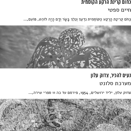
כחום קרינת הרקע הקוסמית
חיים ספטי
כְּחֹם קְרִינַת הָרֶקַע הַקּוֹסְמִית נִדְעַךְ וְנֵלֵךְ בָּשָׂר וְדָם הָיָה לוֹהֵט, פּוֹעֵם,...
נעים להכיר, צדוק עלון
מערכת סלונט
צדוק עלון, יליד ירושלים, 1954, פירסם עד כה 11 ספרי שירה,...