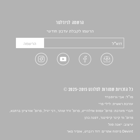
הרשמה לניוזלטר
הרשמו לקבלת עדכון חודשי
כל הזכויות שמורות לסלונט 2025-2015 ©
מו"ל: אבי גרוסברד
עורכת ראשית: לילי פרי
חברי מערכת: פרופ' עמוס אדלהייט, פרופ' ורד טוהר, רני יגיל, פרופ' אורציון ברתנא,
פרופ' גד קינר קיסינגר, דפנה כהן
עיצוב:
יאנה סגל
Devint פיתוח אתרים: דוד רוברט, אופיר פאר