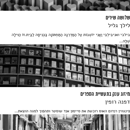
שלושה שירים
לילך גליל
בילבי ואניבִּילְבִּי וַאֲנִי יוֹשְׁבוֹת עַל הַמַּדְרֵגָה הַתַּחְתּוֹנָה בַּכְּנִיסָה לַבַּיִת.זוֹ הַוִּילָה
שֶׁלָּהּ...
מיזוג ענק בתעשיית הספרים
דפנה רופין
פינגווין רנדום האוס רוכשת את סיימון אנד שוסטר ותהפוך למגה הוצאת...