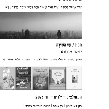
אִלּוּ שָׁאוּל הַמֶּלֶךְ, אִלּוּ אָבִי שָׁאוּל הָיָה פֶּתַע עוֹמֵד בַּדֶּלֶת, בָּא...
חִכּוּךְ / עֵץ הַשִּׁירָה
יואב איתמר
חִכּוּךְ לַשִּׁירִים שֶׁלִּי יֵשׁ הֵד כְּמוֹ לִצְעָדִים בְּעִיר גְּדוֹלָה. אִישׁ לֹא...
המומלצים – ילדים – יוני 2026
רק לא לימון | רן שחם | איור: אביאל בסיל |...