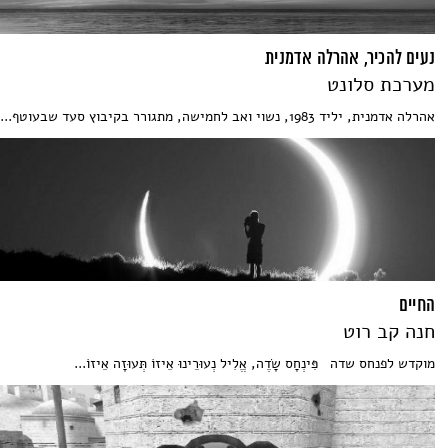
נעים להכיר, אהרלה אדמנית
מערכת סלונט
אהרלה אדמנית, יליד 1983, נשוי ואב לחמישה, מתגורר בקיבוץ סעד שבעוטף...
החיים
חנה קב רוט
מוקדש לפנחס שדה פִּינְחָס שָׂדֶה, אֱלִיל נְעוּרֵינוּ אֵיזוֹ תְּעוּזָה אֵיזוֹ...