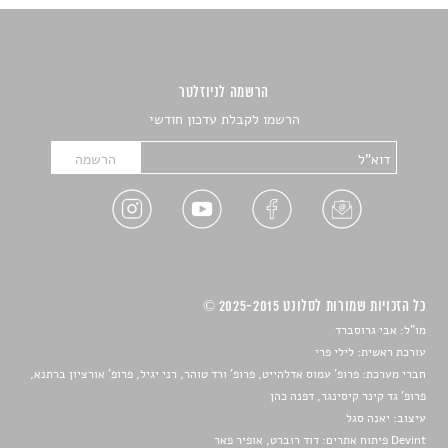
הרשמה לניוזלטר
הרשמו לקבלת עדכון חודשי
כל הזכויות שמורות לסלונט 2025-2015 ©
מו"ל: אבי גרוסברד
עורכת ראשית: לילי פרי
חברי מערכת: פרופ' עמוס אדלהייט, פרופ' ורד טוהר, רני יגיל, פרופ' אורציון ברתנא,
פרופ' גד קינר קיסינגר, דפנה כהן
עיצוב:
יאנה סגל
Devint פיתוח אתרים: דוד רוברט, אופיר פאר