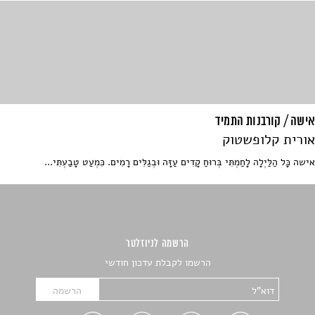
אישה / קורבנות התמיד
אורית קלופשטוק
אישה כָּל הַלַּיְלָה לָחַמְתִּי בְּרוּחַ קָדִים עַזָּה וּבְגַלִּים רָמִים. כִּמְעַט טָבַעְתִּי...
הרשמה לניוזלטר
הרשמו לקבלת עדכון חודשי