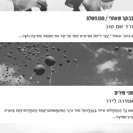
בבוקר שאחרי / מתנחשלת
ורד שם טוב
בבוקר שאחרי עֲצֵי לִימוֹן מְפִיצִים חֶסֶד פְּרִיחָה גּוּף מִתַּחַת שְׂמִיכַת נוֹצָה...
שני שירים
אמירה לידר
אֵם כָּל הַהַתְחָלוֹת טִיּוּל בַּעֲגָלָהאֶל מוּל עֵינַי הַמִּשְׁתָּאוֹתנִרְקֶמֶת הַתְחָלָהתִּינֹקֶת פְּעוּרַת
עֵינַיִםפּוֹעָה...