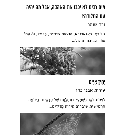
מים רבים לא יכבו את האהבה, אבל מה יהיה
עם החלודה?
ורד טוהר
טל כץ, באגאדובא, הוצאת שתיים, 2025, 81 עמ'
ספר הביכורים של...
יְחִידָאִיִּים
עירית אבני כהן
לִפְנוֹת בֹּקֶר נִשְׁמָעִים תְּחִלָּתָם שֶׁל סְדָקִים, בַּקּוֹמָה
הַחֲמִישִׁית שׁוֹבְרִים קִירוֹת מְזִיזִים...