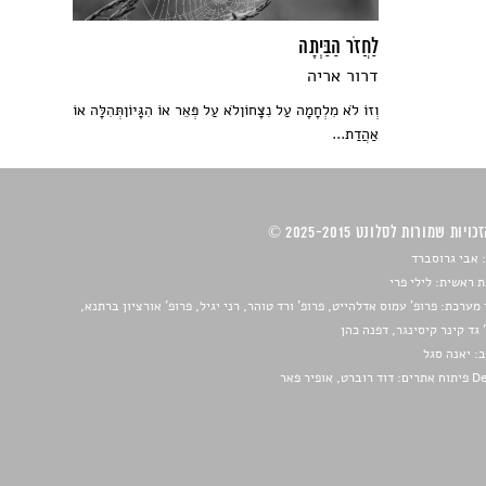
לַחֲזֹר הַבַּיְתָה
דרור אריה
וְזוֹ לֹא מִלְחָמָה עַל נִצָּחוֹןלֹא עַל פְּאֵר אוֹ הִגָּיוֹןתְּהִלָּה אוֹ
אַהֲדַת...
ויות שמורות לסלונט 2025-2015 ©
 אבי גרוסברד
 ראשית: לילי פרי
מערכת: פרופ' עמוס אדלהייט, פרופ' ורד טוהר, רני יגיל, פרופ' אורציון ברתנא,
 גד קינר קיסינגר, דפנה כהן
ב:
יאנה סגל
ברט, אופיר פאר