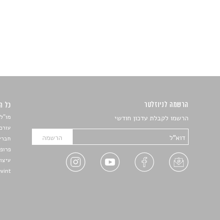
הרשמה לניוזלטר
כל הזכ
מו"ל:
הרשמו לקבלת עדכון חודשי
עורכת
חברי 
פרופ'
עיצו
Devint פיתוח אתרים: דוד רו