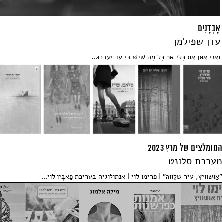
אָבְדָנִים
עדן שפילמן
וַאֲנִי אֶתֵּן אֶת כֻּלִּי אֶת כָּל מָה שֶׁיֵּשׁ בִּי עַד יַעַבְרוּ...
המומלצים של מרץ 2023
מערכת סלונט
"אַוּשוויץ, עיר שלֵווה" | פרימו לוי | אנתולוגיה בעריכת פַאבְּיו לוי...