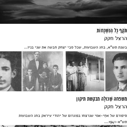
תֹּקֶף כָּל הַנִּשְׁכָּחוֹת
הרצל חקק
בשנת תש"א, בחג השבועות, שכל סבי יצחק חבשה את שני בניו...
משפחה שַׁכּוּלָה מבקשת תיקון
הרצל חקק
סיפורם של אחֵי-אמי שנרצחו בפוגרום של יהודי עיראק בחג השבועות
תש"א-1941....