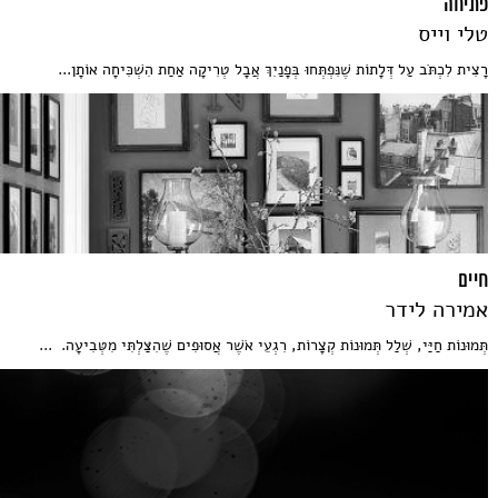
פתיחה
טלי וייס
רָצִית לִכְתֹּב עַל דְּלָתוֹת שֶׁנִּפְתְּחוּ בְּפָנַיִךְ אֲבָל טְרִיקָה אַחַת הִשְׁכִּיחָה אוֹתָן...
חיים
אמירה לידר
תְּמוּנוֹת חַיַּי, שְׁלַל תְּמוּנוֹת קְצָרוֹת, רִגְעֵי אֹשֶׁר אֲסוּפִים שֶׁהִצַּלְתִּי מִטְּבִיעָה. ...