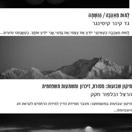
לָמוּת מֵאַהֲבָה / הַנְּשָׁמָה
גד קינר קיסינגר
לָמוּת מֵאַהֲבָה כְּשֶׁאֵינֶנִּי יוֹדֵעַ אֶת עַצְמִי.אֶת נַפְשִׁי.אֲנִי יוֹדֵעַ אוֹתָךְ. כְּשֶׁאֲנַחְנוּ עוֹשִׂים...
תיקון שבועות: מסורת, זיכרון ומשמעות משפחתית
הרצל ובלפור חקק
תיקון שבועות במשפחתנו: מעבר ממידת הדין למידת הרחמים ‫לקראת חג
השבועות...