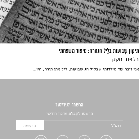
תיקון שָבועות בלֵיל הנְהרה: סיפּור משפּחתי
בלפור חקק
אני זוכר עוד מילדותי שבלֵיל חג שבועות, לֵיל מתן תורה, היו...
הרשמה לניוזלטר
הרשמו לקבלת עדכון חודשי