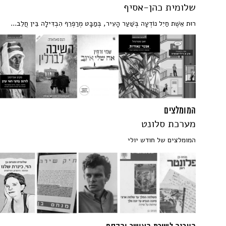
שלומית כהן-אסיף
רוּת אֵשֶׁת חַיִל נוֹדְעָה בְּשַׁעַר הָעִיר, בְּמַבָּט מְרַפְרֵף הִבְדִּילָה בֵּין חֲלֵב...
המומלצים
מערכת סלונט
המומלצים של חודש יולי