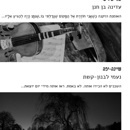
עדינה בן חנן
האומנת הזקנה כְּשֶׁאֲנִי חוֹזֶרֶת אֶל הַמָּקוֹם שֶׁגָּדַלְתִּי בּוֹ,שֶׁנִּתָּן הָיָה לְהַגִּיעַ אֵלָיו...
שיינה-יפה
נעמי לבנון-קשת
השכנים לא הכירו אותה. לא באמת. ראו אותה מידי יום יוצאת...