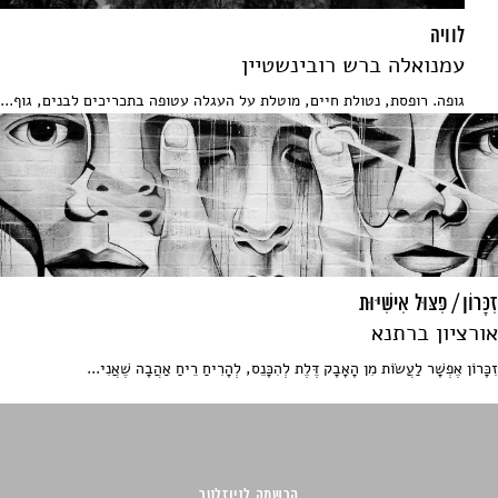
לוויה
עמנואלה ברש רובינשטיין
גופה. רופסת, נטולת חיים, מוטלת על העגלה עטופה בתכריכים לבנים, גוף...
זִכָּרוֹן / פִּצּוּל אִישִׁיּוּת
אורציון ברתנא
זִכָּרוֹן אֶפְשָׁר לַעֲשׂוֹת מִן הָאָבָק דֶּלֶת לְהִכָּנֵס, לְהָרִיחַ רֵיחַ אַהֲבָה שֶׁאֲנִי...
הרשמה לניוזלטר