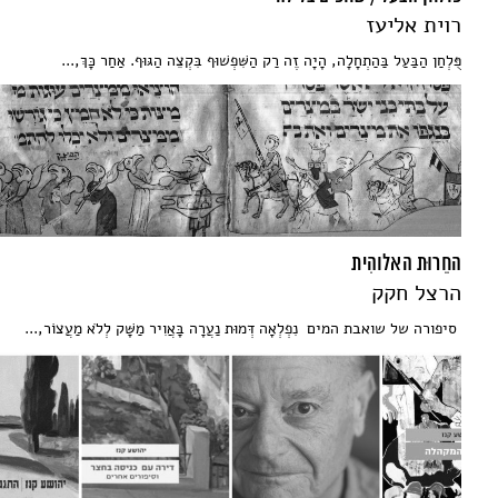
רוית אליעז
פֻּלְחַן הַבַּעַל בַּהַתְחָלָה, הָיָה זֶה רַק הַשִּׁפְשׁוּף בִּקְצֵה הַגּוּף. אַחַר כָּךְ,...
החֵרוּת האלוהִית
הרצל חקק
סיפורה של שואבת המים נִפְלְאָה דְּמוּת נַעֲרָה בָּאֲוִיר מַשָּׁק לְלֹא מַעֲצוֹר,...