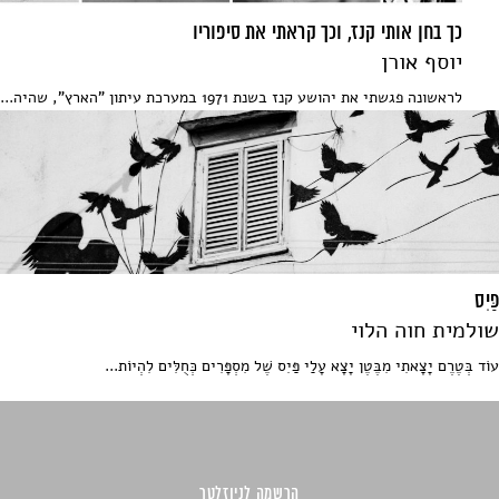
כך בחן אותי קנז, וכך קראתי את סיפוריו
יוסף אורן
לראשונה פגשתי את יהושע קנז בשנת 1971 במערכת עיתון "הארץ", שהיה...
פַּיִס
שולמית חוה הלוי
עוֹד בְּטֶרֶם יָצָאתִי מִבֶּטֶן יָצָא עָלַי פַּיִס שֶׁל מִסְפָּרִים כְּחֻלִּים לִהְיוֹת...
הרשמה לניוזלטר