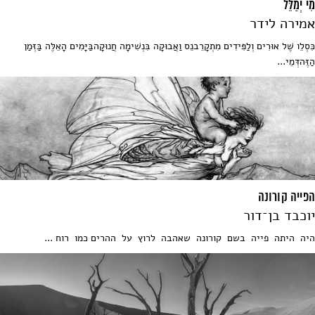
מִי יְמַלֵּל
אמירה לידר
כִּסְלֵו שֶׁל אוּרִים וְלַפִּידִים מִתְקָרֵבנֵס וַאֲבוּקָה בִּנְשִׁימָה חֲנוּקָהבַּיָּמִים הָאֵלֶּה בַּזְּמַן
הַזֶּהדְּמֵי...
הפייה קורונה
יוכבד בן־דור
היה היתה פייה בשם קורונה שאהבה לרוץ על ההרים כמו רוח ...