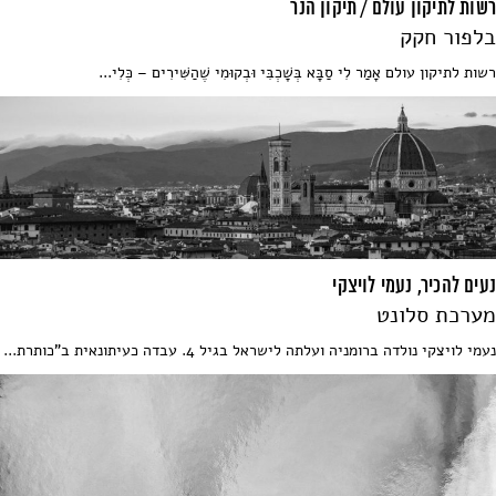
רשות לתיקון עולם / תיקון הנר
בלפור חקק
רשות לתיקון עולם אָמַר לִי סַבָּא בְּשָׁכְבִּי וּבְקוּמִי שֶׁהַשִּׁירִים – כְּלִי...
נעים להכיר, נעמי לויצקי
מערכת סלונט
נעמי לויצקי נולדה ברומניה ועלתה לישראל בגיל 4. עבדה כעיתונאית ב"כותרת...