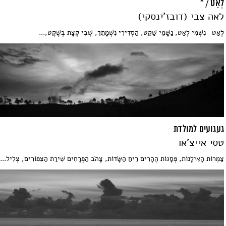
לְאַט / *
לאה צבי (דובז'ינסקי)
לְאַט נִשְׁמִי לְאַט, נַשָּׁמֵי שַׁקֵט, הַסְדִּירִי נִשְׁמָתֵךְ, שְׁבִי קְצָת בְּשֶׁקֶט,...
געגועים למולדת
טסי אייצ'או
צַמְּרוֹת הָאִילָנוֹת, פְּסָגוֹת הֶהָרִים רֵיחַ הַשָּׂדוֹת, צָהֹב הַפְּרָחִים שִׁירַת הַצִּפּוֹרִים, צְלִיל...