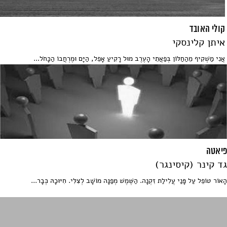
קולי האובד
איתן קלינסקי
אֲנִי מַשְׁקִיף מֵהַחַלּוֹן בְּפַאֲתֵי הָעֶרֶב מוּּל רָקִיעַ אָפֵל, הַיָּם וּמֶרְחֲבוֹ הַכָּחֹל...
פיאטה
גד קינר (קיסינגר)
הָאוֹר טוֹפֵל עַל פָּנַי עֲלִילַת זִקְנָה. הַשֶּׁמֶשׁ מְפַנָּה מוֹשָׁב לְצִלִּי. חִיּוּכָהּ כְּבָר...