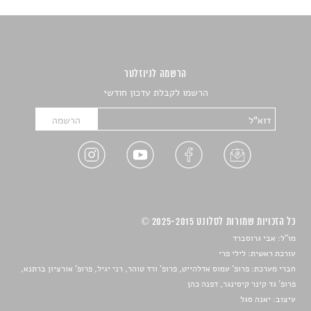
הרשמה לניוזלטר
הרשמו לקבלת עדכון חודשי
כל הזכויות שמורות לסלונט 2025-2015 ©
מו"ל: אבי גרוסברד
עורכת ראשית: לילי פרי
חברי מערכת: פרופ' עמוס אדלהייט, פרופ' ורד טוהר, רני יגיל, פרופ' אורציון ברתנא,
פרופ' גד קינר קיסינגר, דפנה כהן
עיצוב:
יאנה סגל