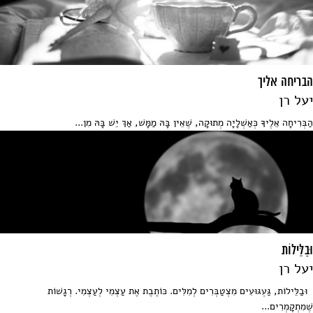
הבריחה אליך
יעל רן
הַבְּרִיחָה אֵלֶיךָ כְּאַשְׁלָיָה מְתוּקָה, שֶׁאֵין בָּהּ מַמָּשׁ, אַךְ יֵשׁ בָּהּ מִן...
וּבַלֵּילוֹת
יעל רן
וּבַלֵּילוֹת, גַּעְגּוּעִים מִצְטַבְּרִים לְמִלִּים. כּוֹתֶבֶת אֶת עַצְמִי לְעַצְמִי. רְגָשׁוֹת
שֶׁמִתְקָמְרִים...