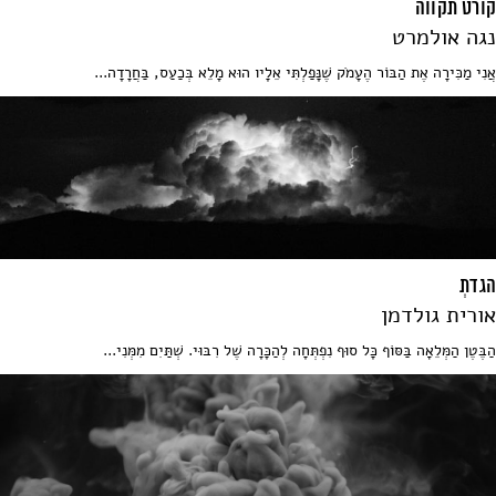
קורט תקווה
נגה אולמרט
אֲנִי מַכִּירָה אֶת הַבּוֹר הֶעָמֹק שֶׁנָּפַלְתִּי אֵלָיו הוּא מָלֵא בְּכַעַס, בַּחֲרָדָה...
הגדתְ
אורית גולדמן
הַבֶּטֶן הַמְּלֵאָה בַּסּוֹף כָּל סוּף נִפְתְּחָה לְהַכָּרָה שֶׁל רִבּוּי. שְׁתַּיִם מִמְּנִי...