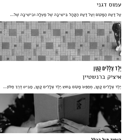
עמוס דגני
עַל דַּעַת הַמָּקוֹם וְעַל דַּעַת הַקָּהָל בִּישִׁיבָה שֶׁל מַעְלָה וּבִישִׁיבָה שֶׁל...
יֶלֶד צְלָלִים קָטָן
איציק ברנשטיין
יֶלֶד צְלָלִים קָטָן, מְחַפֵּשׂ מָקוֹם בַּחוּץ.יֶלֶד צְלָלִים קָטָן, מַבִּיט דֶּרֶךְ חַלּוֹן...