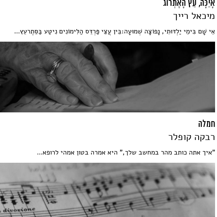
אָיֵכָּה, עֵץ הָאֶתְרוֹג
מיכאל רייך
אֵי שָׁם בִּימֵי יַלְדּוּתִי, נָפוֹצָה שְׁמוּעָה:בֵּין עֲצֵי פַּרְדֵּס הַלִּימוֹנִים נִיטַע בַּסֵּתֶרעֵץ...
חמלה
רבקה קופלר
"איך אתה כותב מהר במחשב שלך," היא אמרה בטון אמהי לרופא...