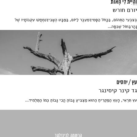
וְהָיִית לִי הָאוֹת
יורם חורש
בְּצִבְעֵי הַתְּהוֹם, בַּכָּחֹל הַסָּמִיךְמֵעֵבֶר לַיּוֹם, בַּמַּבָּט הֶאָבִיךְנִמְחֲקוּ עִקְבוֹתָיו שֶׁל
נָהָרבַּחוֹל שֶׁכִּסָּה...
עץ / יחסים
גד קינר קיסינגר
עץ תִּרְאִי, הָעֵץ הַמַּקְרִיחַ הַהוּא מַצְבִּיעַ גָּבוֹהַּ הֲכִי גָּבוֹהַּ כְּמוֹ הַתַּלְמִיד...
הרשמה לניוזלטר