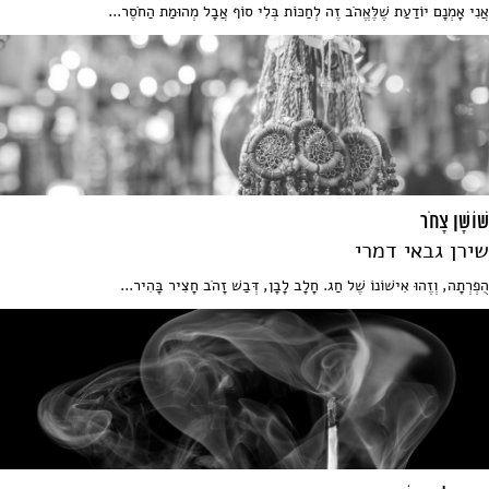
אֲנִי אָמְנָם יוֹדַעַת שֶׁלֶּאֱהֹב זֶה לְחַכּוֹת בְּלִי סוֹף אֲבָל מְהוּמַת הַחֹסֶר...
שׁוֹשָׁן צָחֹר
שירן גבאי דמרי
הֻפְרְתָה, וְזֶהוּ אִישׁוֹנוֹ שֶׁל חַג. חָלָב לָבָן, דְּבַשׁ זָהֹב חָצִיר בָּהִיר...