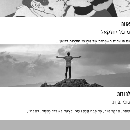
אווה
מיכל יחזקאל
גַּם פּוֹשְׂקוֹת הַשְׂפָתַיִם שֶׁל אָלֶנְבִּי הוֹלְכוֹת לִישׁוֹן...
להודות
נתי בַּיִת
שַׁחַר, הַבֹּקֶר אוֹר, כָּל פֶּרַח קָטָן נֵעוֹר. לִצְעֹד בִּשְׁבִיל מְפֻתָּל, לְהַבִּיט,...