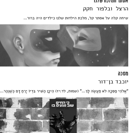
אסתר המלכה שלנו
הרצל ובלפור חקק
שיחה קלה על אסתר קל, מלכת הילדוּת שלנו כילדים היה ברור...
מסכה
יוכבד בן־דור
"אֱלֹהֵי מַסֵּכָה לֹא תַעֲשֶׂה לָּךְ…" (שמות, לד:יז) הֵיכָן הַשִּׁיר בִּדְיוֹ יָרֵחַַ דָּם כְּשֶׁנְּהַר...