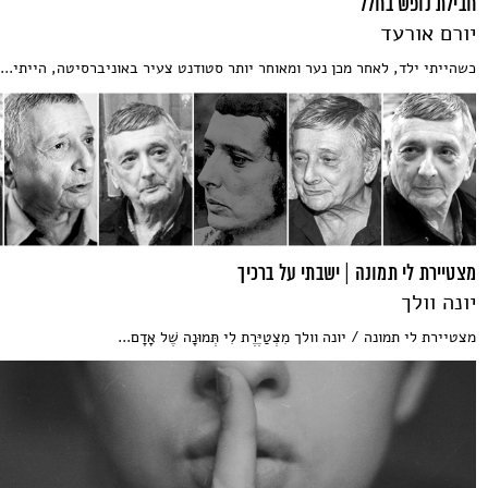
חבילת נופש בחלל
יורם אורעד
כשהייתי ילד, לאחר מכן נער ומאוחר יותר סטודנט צעיר באוניברסיטה, הייתי...
מצטיירת לי תמונה | ישבתי על ברכיך
יונה וולך
מצטיירת לי תמונה / יונה וולך מִצְטַיֶּרֶת לִי תְּמוּנָה שֶׁל אָדָם...