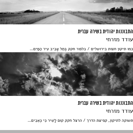
התבוננות יהודית בשירה עברית
עודד מזרחי
כמו תיקון חצות בירושלים / בלפור חקק בְּתֵל אָבִיב עִיר הַמַּיִם...
התבוננות יהודית בשירה עברית
עודד מזרחי
תשוקה לתיקון, קפיצת הדרך / הרצל חקק קוּם לָשִׁיר כִּי כְּאֵבִים...