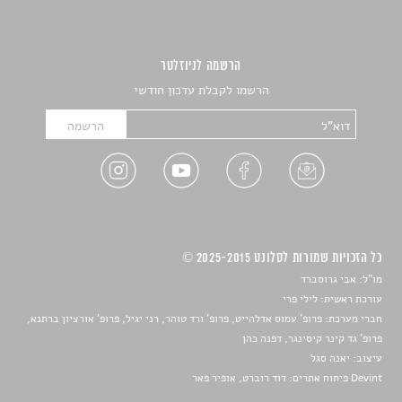
הרשמה לניוזלטר
הרשמו לקבלת עדכון חודשי
כל הזכויות שמורות לסלונט 2025-2015 ©
מו"ל: אבי גרוסברד
עורכת ראשית: לילי פרי
חברי מערכת: פרופ' עמוס אדלהייט, פרופ' ורד טוהר, רני יגיל, פרופ' אורציון ברתנא,
פרופ' גד קינר קיסינגר, דפנה כהן
עיצוב:
יאנה סגל
Devint פיתוח אתרים: דוד רוברט, אופיר פאר