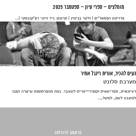
מומלצים – ספרי עיון – ספטמבר 2025
פרויקט הפסאז'ים | ולטר בנימין | תרגום: ניר ורוני רצ'קובסקי |...
נעים להכיר, אורית רינגל אמיר
מערכת סלונט
רעיונאית, תסריטאית וקופירייטרית לשעבר. כמה מהפרסומות שיצרה הפכו
למטבע לשון, למשל,...
הרשמה לניוזלטר