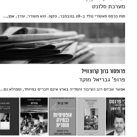
מערכת סלונט
תוֹת הֶרְמֶס סאטוֹרי נולד ב-28 בנובמבר, 1970. הוא משורר, עורך, אמן,...
פרופסור ברוך קרוצווייל
פרופ' גבריאל מוקד
אפשר שכיום רוב הציבור והמדיה בארץ אינם זוכרים במיוחד, וממילא גם...