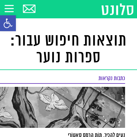
פתח סרגל
תוצאות חיפוש עבור:
ספרות נוער
כתבות נקראות
נעים להכיר, תוֹת הֶרְמֶס סאטוֹרי