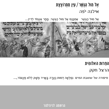
אֶל מוּל הַגֶּשֶׁר / עַיִן מִתְרוֹצֶצֶת
אילנה יֹֹפה
אֶל מוּל הַגֶּשֶׁר אֶתְכַּנֵּס אֶל מוּל הַגֶּשֶׁר. מָחָר אֶעֱמֹד לְדִין...
החֵרוּת האלוהִית
הרצל חקק
סיפורה של שואבת המים נִפְלְאָה דְּמוּת נַעֲרָה בָּאֲוִיר מַשָּׁק לְלֹא מַעֲצוֹר,...
הרשמה לניוזלטר