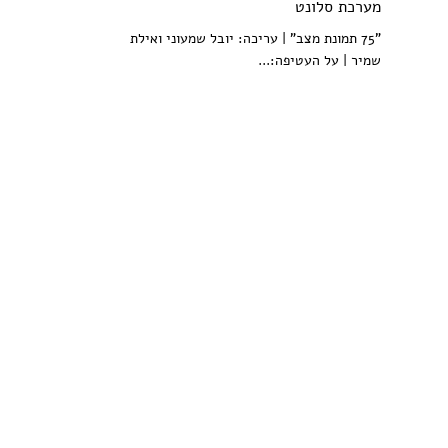
מערכת סלונט
"75 תמונת מצב" | עריכה: יובל שמעוני ואילת
שמיר | על העטיפה:...