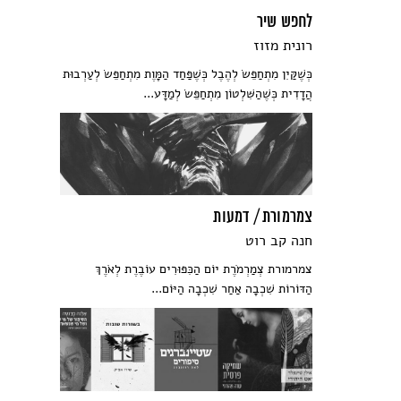
לחפש שיר
רונית מזוז
כְּשֶׁקַּיִן מִתְחַפֵּשׂ לְהֶבֶל כְּשֶׁפַּחַד הַמָּוֶת מִתְחַפֵּשׂ לְעַרְבוּת
הֲדָדִית כְּשֶׁהַשִּׁלְטוֹן מִתְחַפֵּשׂ לְמַדָּע...
צמרמורת / דמעות
חנה קב רוט
צמרמורת צְמַרְמֹרֶת יוֹם הַכִּפּוּרִים עוֹבֶרֶת לְאֹרֶךְ
הַדּוֹרוֹת שִׁכְבָה אַחַר שִׁכְבָה הַיּוֹם...