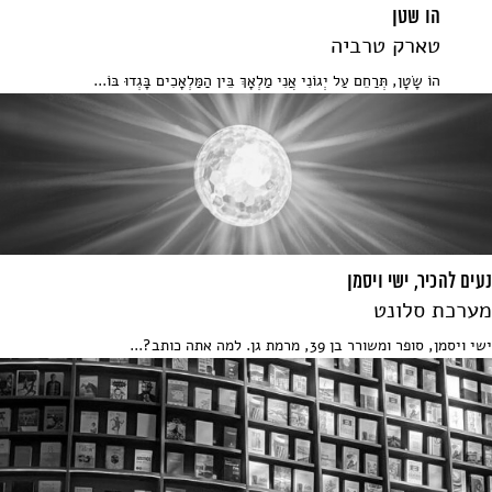
הו שטן
טארק טרביה
הוֹ שָׂטָן, תְּרַחֵם עַל יְגוֹנִי אֲנִי מַלְאָךְ בֵּין הַמַּלְאָכִים בָּגְדוּ בּוֹ...
נעים להכיר, ישי ויסמן
מערכת סלונט
ישי ויסמן, סופר ומשורר בן 39, מרמת גן. למה אתה כותב?...