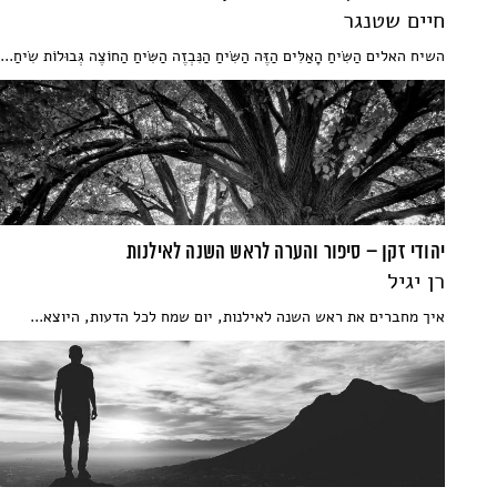
חיים שטנגר
השיח האלים הַשִּׂיחַ הָאַלִּים הַזֶּה הַשִּׂיחַ הַנִּבְזֶה הַשִּׂיחַ הַחוֹצֶה גְּבוּלוֹת שִׂיחַ...
יהודי זקן – סיפור והערה לראש השנה לאילנות
רן יגיל
איך מחברים את ראש השנה לאילנות, יום שמח לכל הדעות, היוצא...